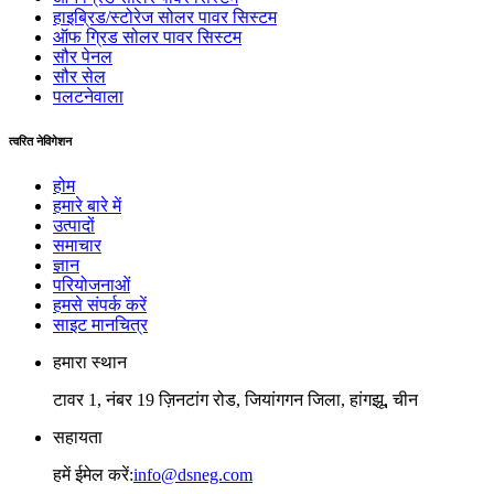
हाइब्रिड/स्टोरेज सोलर पावर सिस्टम
ऑफ ग्रिड सोलर पावर सिस्टम
सौर पेनल
सौर सेल
पलटनेवाला
त्वरित नेविगेशन
होम
हमारे बारे में
उत्पादों
समाचार
ज्ञान
परियोजनाओं
हमसे संपर्क करें
साइट मानचित्र
हमारा स्थान
टावर 1, नंबर 19 ज़िनटांग रोड, जियांगगन जिला, हांगझू, चीन
सहायता
हमें ईमेल करें:
info@dsneg.com