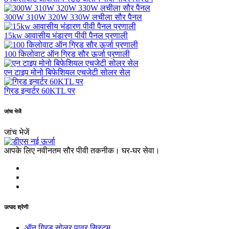
300W 310W 320W 330W लचीला सौर पैनल
15kw आवासीय भंडारण पीवी पैनल प्रणाली
100 किलोवाट ऑन ग्रिड सौर ऊर्जा प्रणाली
एन टाइप मोनो बिफेशियल एचजेटी सोलर सेल
ग्रिड इन्वर्टर 60KTL पर
जांच भेजें
जांच भेजें
आपके लिए नवीनतम सौर पीवी तकनीक। घर-घर सेवा।
उत्पाद श्रेणी
ऑन ग्रिड सोलर पावर सिस्टम